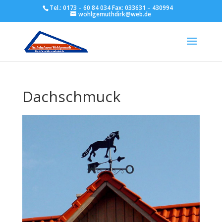
Tel.: 0173 – 60 84 034 Fax: 033631 – 430994
wohlgemuthdirk@web.de
Dachschmuck