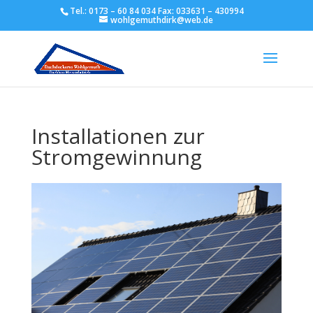
Tel.: 0173 – 60 84 034 Fax: 033631 – 430994
wohlgemuthdirk@web.de
Installationen zur
Stromgewinnung